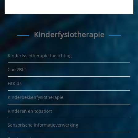
Kinderfysiotherapie
Kinderfysiotherapie toelichting
Cool2Bfit
FitKids
Kinderbekkenfysiotherapie
Kinderen en topsport
Sensorische informatieverwerking