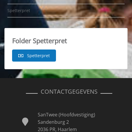
Spetterpret
Folder Spetterpret
Spetterpret
CONTACTGEGEVENS
SanTwee (Hoofdvestiging)
Sandenburg 2
2036 PR, Haarlem