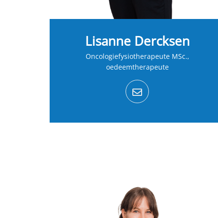
Lisanne Dercksen
Oncologiefysiotherapeute MSc.,
oedeemtherapeute