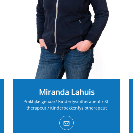
Miranda Lahuis
Praktijkeigenaar/ Kinderfysiotherapeut / SI-
therapeut / Kinderbekkenfysiotherapeut