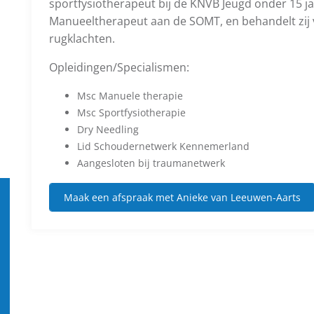
sportfysiotherapeut bij de KNVB Jeugd onder 15 jaa
Manueeltherapeut aan de SOMT, en behandelt zij 
rugklachten.
Opleidingen/Specialismen:
Msc Manuele therapie
Msc Sportfysiotherapie
Dry Needling
Lid Schoudernetwerk Kennemerland
Aangesloten bij traumanetwerk
Maak een afspraak met Anieke van Leeuwen-Aarts