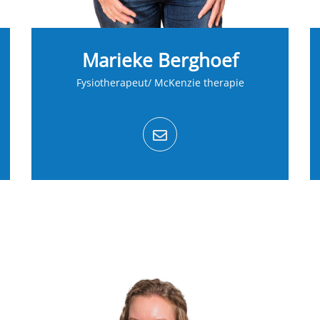
Marieke Berghoef
Fysiotherapeut/ McKenzie therapie