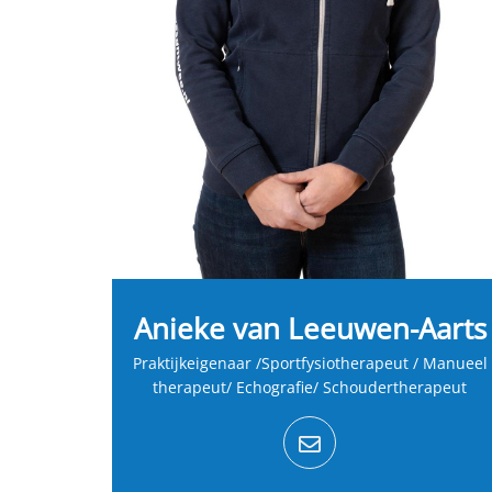
Anieke van Leeuwen-Aarts
Praktijkeigenaar /Sportfysiotherapeut / Manueel
therapeut/ Echografie/ Schoudertherapeut