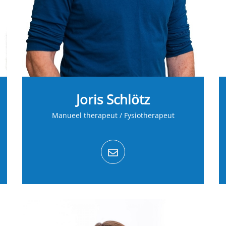
Joris Schlötz
Manueel therapeut / Fysiotherapeut