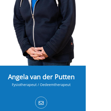
Angela van der Putten
Fysiotherapeut / Oedeemtherapeut