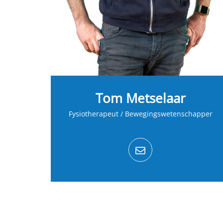
Tom Metselaar
Fysiotherapeut / Bewegingswetenschapper