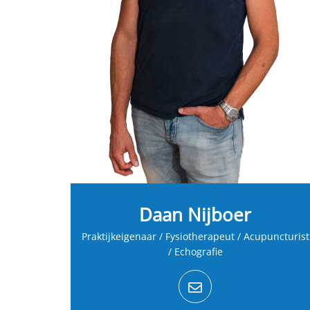
Daan Nijboer
Praktijkeigenaar / Fysiotherapeut / Acupuncturist
/ Echografie