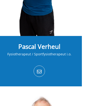
Pascal Verheul
Fysiotherapeut / Sportfysiotherapeut i.o.