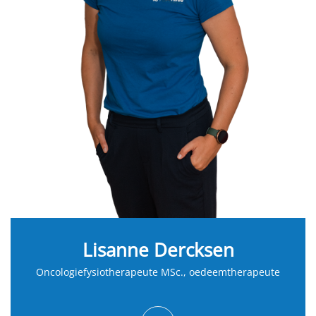
Lisanne Dercksen
Oncologiefysiotherapeute MSc., oedeemtherapeute