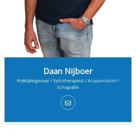
Daan Nijboer
Praktijkeigenaar / Fysiotherapeut / Acupuncturist /
Echografie