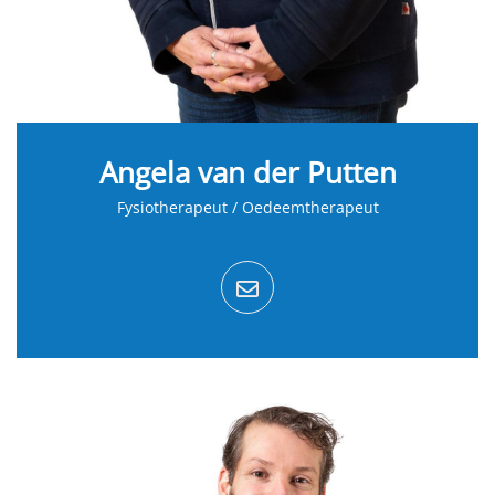
Angela van der Putten
Fysiotherapeut / Oedeemtherapeut