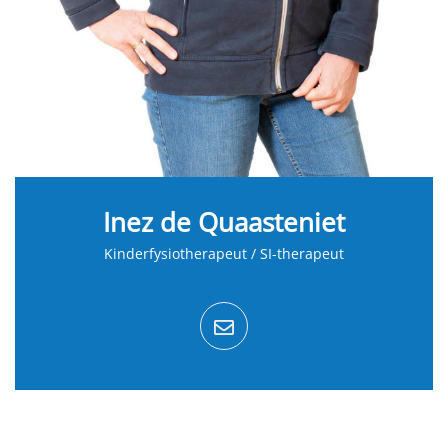
Inez de Quaasteniet
Kinderfysiotherapeut / SI-therapeut