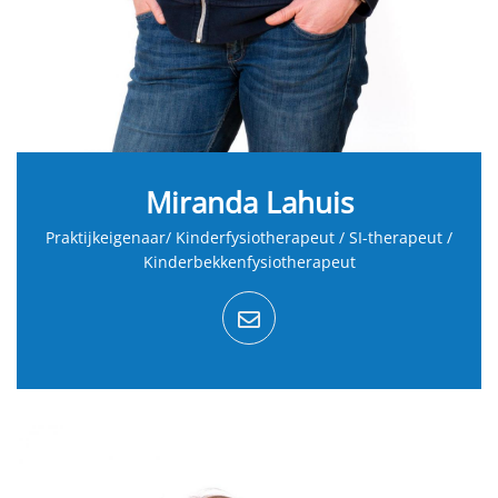
Miranda Lahuis
Praktijkeigenaar/ Kinderfysiotherapeut / SI-therapeut /
Kinderbekkenfysiotherapeut