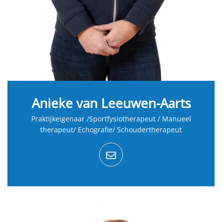
Anieke van Leeuwen-Aarts
Praktijkeigenaar /Sportfysiotherapeut / Manueel
therapeut/ Echografie/ Schoudertherapeut