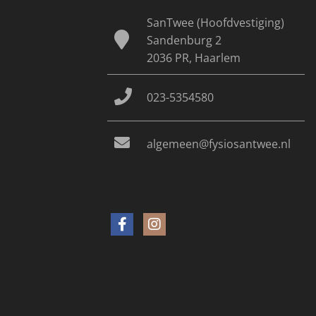
SanTwee (Hoofdvestiging)
Sandenburg 2
2036 PR, Haarlem
023-5354580
algemeen@fysiosantwee.nl