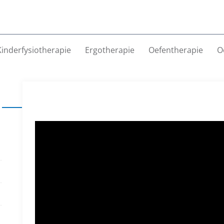
Kinderfysiotherapie
Ergotherapie
Oefentherapie
O