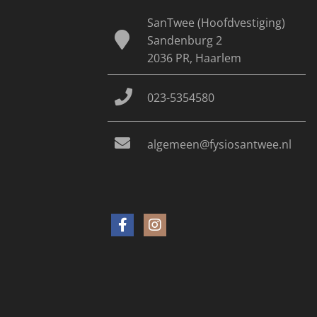
SanTwee (Hoofdvestiging)
Sandenburg 2
2036 PR, Haarlem
023-5354580
algemeen@fysiosantwee.nl