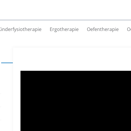
Kinderfysiotherapie
Ergotherapie
Oefentherapie
O