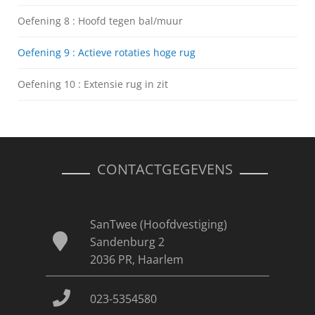
Oefening 8 : Hoofd tegen bal/muur
Oefening 9 : Actieve rotaties hoge rug
Oefening 10 : Extensie rug in zit
CONTACTGEGEVENS
SanTwee (Hoofdvestiging)
Sandenburg 2
2036 PR, Haarlem
023-5354580