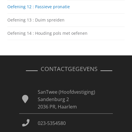
Oefening 12 : Passieve pronatie
Oefening 13 : Duim spreiden
Oefening 14 : Houding pols met oefenen
CONTACTGEGEVENS
SanTwee (Hoofdvestiging)
Sandenburg 2
2036 PR, Haarlem
023-5354580