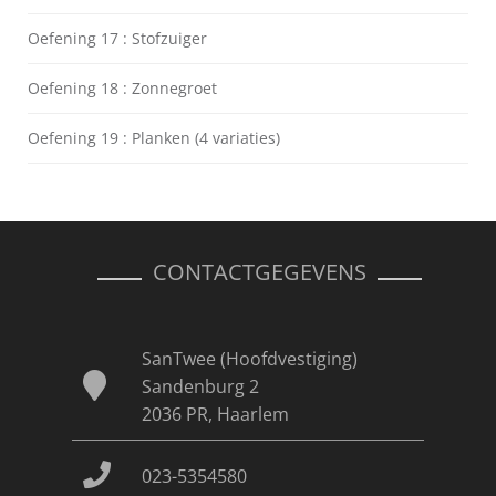
Oefening 17 : Stofzuiger
Oefening 18 : Zonnegroet
Oefening 19 : Planken (4 variaties)
CONTACTGEGEVENS
SanTwee (Hoofdvestiging)
Sandenburg 2
2036 PR, Haarlem
023-5354580