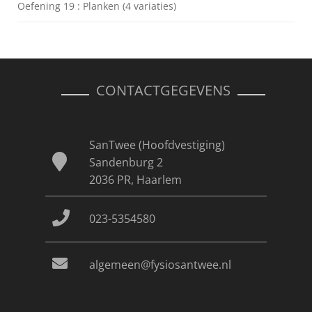
Oefening 19 : Planken (4 variaties)
CONTACTGEGEVENS
SanTwee (Hoofdvestiging)
Sandenburg 2
2036 PR, Haarlem
023-5354580
algemeen@fysiosantwee.nl