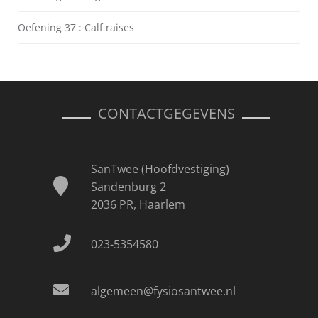
Oefening 37 : Calf raises
CONTACTGEGEVENS
SanTwee (Hoofdvestiging)
Sandenburg 2
2036 PR, Haarlem
023-5354580
algemeen@fysiosantwee.nl